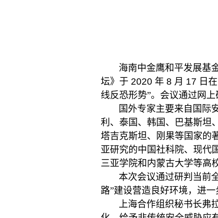
海南中金鹰和平发展基
坛》于
2020
年
8
月
17
日在
线反恐形势”。会议通过网
国外专家主要来自国际
利、泰国、韩国、巴基斯坦
塔吉克斯坦、刚果等国家的
亚研究的中国社科院、现代
三亚学院和内蒙古大学等高
本次会议通过研判当前全
路”建设营造良好环境，进一
上海合作组织秘书长弗
化，给予非传统安全威胁应